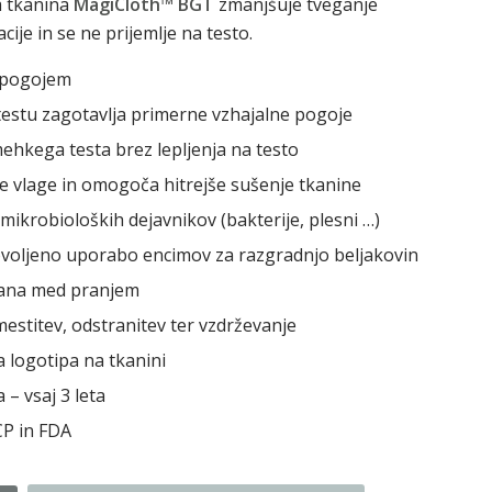
a tkanina
MagiCloth™ BGT
zmanjšuje tveganje
je in se ne prijemlje na testo.
 pogojem
testu zagotavlja primerne vzhajalne pogoje
hkega testa brez lepljenja na testo
 vlage in omogoča hitrejše sušenje tkanine
mikrobioloških dejavnikov (bakterije, plesni …)
voljeno uporabo encimov za razgradnjo beljakovin
irana med pranjem
mestitev, odstranitev ter vzdrževanje
 logotipa na tkanini
 – vsaj 3 leta
P in FDA