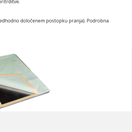
itrditve.
 predhodno določenem postopku pranja). Podrobna