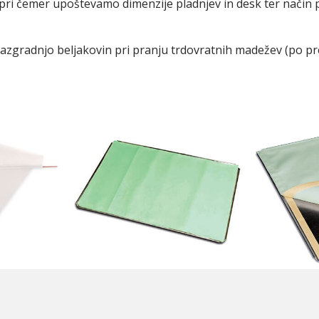
pri čemer upoštevamo dimenzije pladnjev in desk ter način pr
 razgradnjo beljakovin pri pranju trdovratnih madežev (po