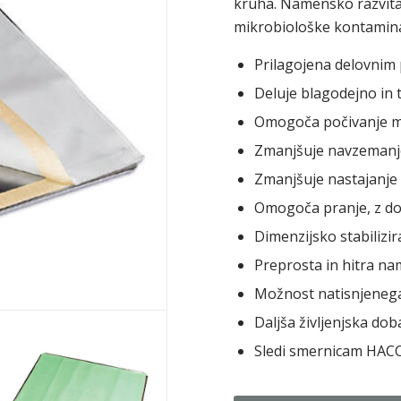
kruha. Namensko razvit
mikrobiološke kontaminaci
Prilagojena delovnim
Deluje blagodejno in 
Omogoča počivanje me
Zmanjšuje navzemanje
Zmanjšuje nastajanje 
Omogoča pranje, z do
Dimenzijsko stabiliz
Preprosta in hitra na
Možnost natisnjenega
Daljša življenjska doba
Sledi smernicam HACC