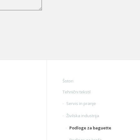
Šotori
Tehnični tekstil
Servis in pranje
Živilska industrija
Podloge za baguette
Podloge za krofe