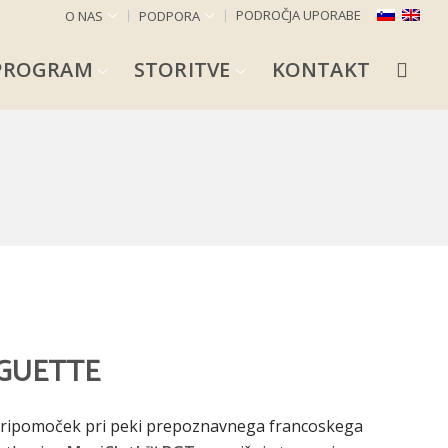
PODROČJA UPORABE
O NAS
PODPORA
 PROGRAM
STORITVE
KONTAKT
AGUETTE
pripomoček pri peki prepoznavnega francoskega