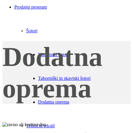
Prodajni program
Šotori
Dodatna
Namenski šotori
oprema
Taborniški in skavtski šotori
Dodatna oprema
Tehnični tekstil