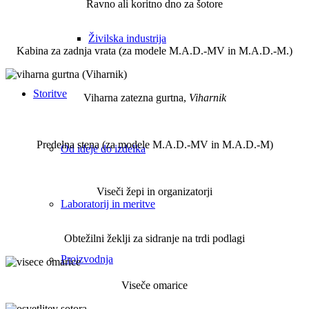
Ravno ali koritno dno za šotore
Živilska industrija
Kabina za zadnja vrata (za modele M.A.D.-MV in M.A.D.-M.)
Storitve
Viharna zatezna gurtna,
Viharnik
Predelna stena (za modele M.A.D.-MV in M.A.D.-M)
Od ideje do izdelka
Viseči žepi in organizatorji
Laboratorij in meritve
Obtežilni žeklji za sidranje na trdi podlagi
Proizvodnja
Viseče omarice