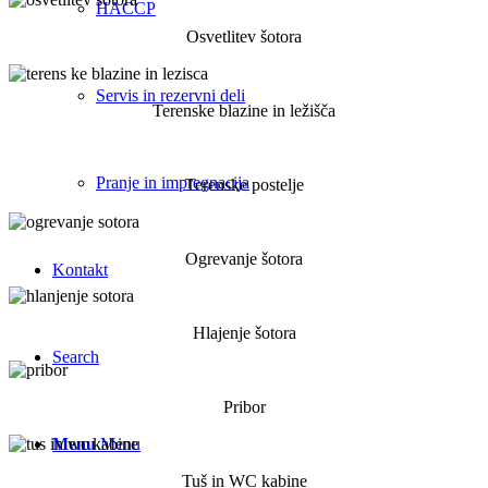
HACCP
Osvetlitev šotora
Servis in rezervni deli
Terenske blazine in ležišča
Pranje in impregnacija
Terenske postelje
Ogrevanje šotora
Kontakt
Hlajenje šotora
Search
Pribor
Menu
Menu
Tuš in WC kabine