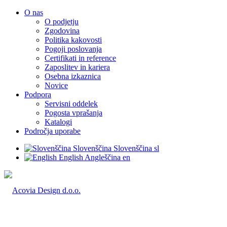
O nas
O podjetju
Zgodovina
Politika kakovosti
Pogoji poslovanja
Certifikati in reference
Zaposlitev in kariera
Osebna izkaznica
Novice
Podpora
Servisni oddelek
Pogosta vprašanja
Katalogi
Področja uporabe
Slovenščina
Slovenščina
sl
English
Angleščina
en