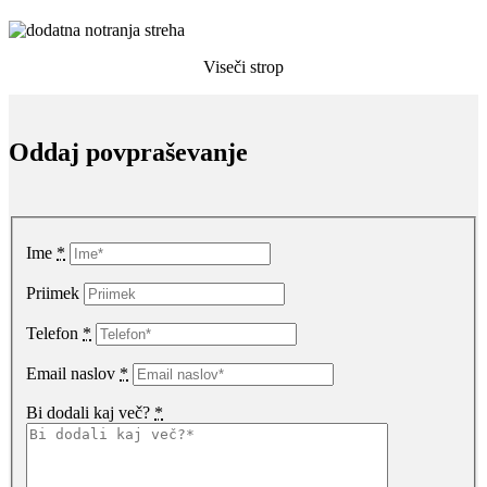
Viseči strop
Oddaj povpraševanje
Ime
*
Priimek
Telefon
*
Email naslov
*
Bi dodali kaj več?
*