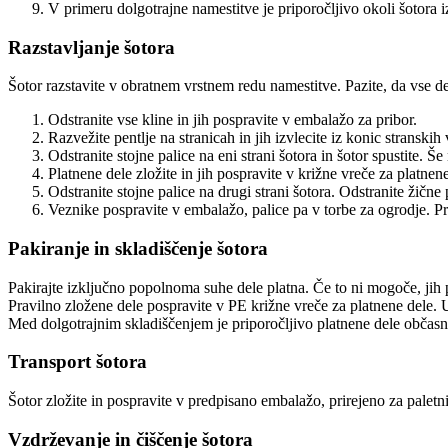
V primeru dolgotrajne namestitve je priporočljivo okoli šotora 
Razstavljanje šotora
Šotor razstavite v obratnem vrstnem redu namestitve. Pazite, da vse de
Odstranite vse kline in jih pospravite v embalažo za pribor.
Razvežite pentlje na stranicah in jih izvlecite iz konic stranskih
Odstranite stojne palice na eni strani šotora in šotor spustite. 
Platnene dele zložite in jih pospravite v križne vreče za platnene
Odstranite stojne palice na drugi strani šotora. Odstranite žičn
Veznike pospravite v embalažo, palice pa v torbe za ogrodje. Pri
Pakiranje in skladiščenje šotora
Pakirajte izključno popolnoma suhe dele platna. Če to ni mogoče, jih p
Pravilno zložene dele pospravite v PE križne vreče za platnene dele.
Med dolgotrajnim skladiščenjem je priporočljivo platnene dele občasno
Transport šotora
Šotor zložite in pospravite v predpisano embalažo, prirejeno za paletni 
Vzdrževanje in čiščenje šotora