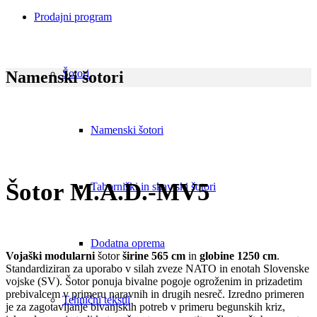
Prodajni program
Šotori
Namenski šotori
Namenski šotori
Šotor M.A.D.-MV5
Taborniški in skavtski šotori
Dodatna oprema
Vojaški modularni
šotor
širine
565 cm
in
globine
1250 cm
.
Standardiziran za uporabo v silah zveze NATO in enotah Slovenske
vojske (SV). Šotor ponuja bivalne pogoje ogroženim in prizadetim
prebivalcem v primeru naravnih in drugih nesreč. Izredno primeren
Tehnični tekstil
je za zagotavljanje bivanjskih potreb v primeru begunskih kriz,