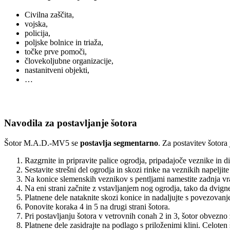
Civilna zaščita,
vojska,
policija,
poljske bolnice in triaža,
točke prve pomoči,
človekoljubne organizacije,
nastanitveni objekti,
…
Navodila za postavljanje šotora
Šotor M.A.D.-MV5 se
postavlja segmentarno
. Za postavitev šotora
Razgrnite in pripravite palice ogrodja, pripadajoče veznike in d
Sestavite strešni del ogrodja in skozi rinke na veznikih napeljit
Na konice slemenskih veznikov s pentljami namestite zadnja vra
Na eni strani začnite z vstavljanjem nog ogrodja, tako da dvigne
Platnene dele nataknite skozi konice in nadaljujte s povezovan
Ponovite koraka 4 in 5 na drugi strani šotora.
Pri postavljanju šotora v vetrovnih conah 2 in 3, šotor obvezno
Platnene dele zasidrajte na podlago s priloženimi klini. Celoten