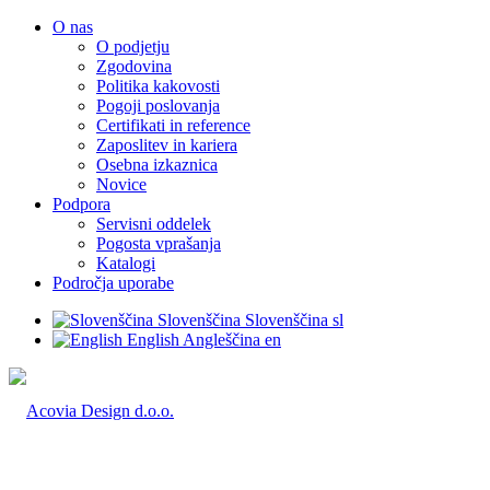
O nas
O podjetju
Zgodovina
Politika kakovosti
Pogoji poslovanja
Certifikati in reference
Zaposlitev in kariera
Osebna izkaznica
Novice
Podpora
Servisni oddelek
Pogosta vprašanja
Katalogi
Področja uporabe
Slovenščina
Slovenščina
sl
English
Angleščina
en