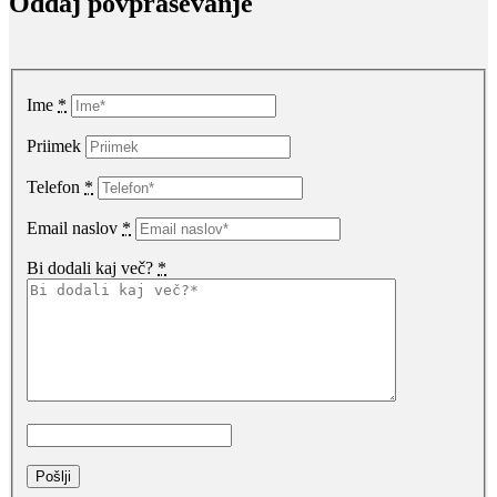
Oddaj povpraševanje
Ime
*
Priimek
Telefon
*
Email naslov
*
Bi dodali kaj več?
*