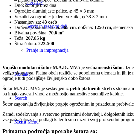
HACCP
Dno: šotor je brez dna
Ogrodje: aluminijaste palice, ⌀ 45 × 3 mm
Vezniki za ogrodje: jekleni vezniki, ⌀ 38 × 2 mm
Nastanitev za:
43 oseb
Servis in rezervni deli
Dimenzije šotora: širina:
565 cm
, dolžina:
1250 cm
, slemenska
Bivalna površina:
70,6 m²
Teža:
207,85
kg
Šifra šotora:
222-500
Pranje in impregnacija
Vojaški modularni šotor M.A.D.-MV5 je večnamenski šotor
. Izd
veliko skupnega. Platna obeh različic se popolnoma ujemata in jih je 
Kontakt
ogrodje tudi podaljšuje življenjsko dobo šotora.
Šotor M.A.D.-MV5 je sestavljen iz
petih platnenih streh
s stranicam
pa imajo zavesni vhod z možnostjo namestitve snemljive kabine.
Search
Šotor zagotavlja življenjske pogoje ogroženim in prizadetim prebivalce
Zaradi sodelovanja s svetovno priznanimi dobavitelji, dolgoletnih izku
vse naše šotore, na podlagi katerih smo razvili svoj proizvodni progra
Menu
Menu
Primarna področja uporabe šotora so: