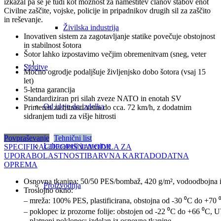
izkazal pa se je tudi kot možnost za namestitev članov štabov enot
Civilne zaščite, vojske, policije in pripadnikov drugih sil za zaščito
in reševanje.
Živilska industrija
Inovativen sistem za zagotavljanje statike povečuje obstojnost
in stabilnost šotora
Šotor lahko izpostavimo večjim obremenitvam (sneg, veter
…)
Storitve
Močno ogrodje podaljšuje življenjsko dobo šotora (vsaj 15
let)
5-letna garancija
Standardiziran pri silah zveze NATO in enotah SV
Od ideje do izdelka
Primeren za hitrosti vetra do cca. 72 km/h, z dodatnim
sidranjem tudi za višje hitrosti
Povpraševanje
Tehnični list
Laboratorij in meritve
SPECIFIKACIJE
OPIS
NAVODILA ZA
UPORABO
LASTNOSTI
BARVNA KARTA
DODATNA
OPREMA
Osnovna tkanina: 50/50 PES/bombaž, 420 g/m², vodoodbojna im
Proizvodnja
Troslojno okno:
– mreža: 100% PES, plastificirana, obstojna od -30 ⁰C do +70 
– poklopec iz prozorne folije: obstojen od -22 ⁰C do +66 ⁰C, UV
– platneni poklopec: izdelan iz osnovne tkanine