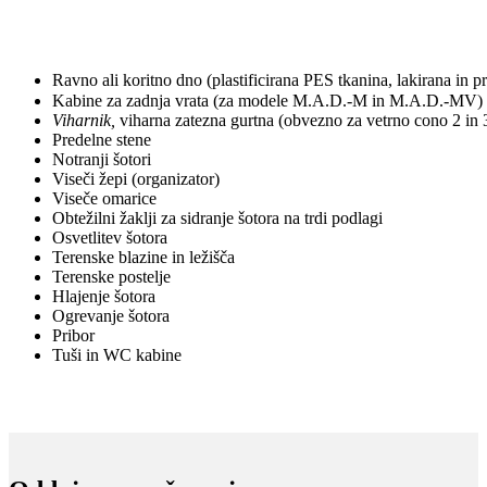
Ravno ali koritno dno (plastificirana PES tkanina, lakirana in 
Kabine za zadnja vrata (za modele M.A.D.-M in M.A.D.-MV)
Viharnik,
viharna zatezna gurtna (obvezno za vetrno cono 2 in 
Predelne stene
Notranji šotori
Viseči žepi (organizator)
Viseče omarice
Obtežilni žaklji za sidranje šotora na trdi podlagi
Osvetlitev šotora
Terenske blazine in ležišča
Terenske postelje
Hlajenje šotora
Ogrevanje šotora
Pribor
Tuši in WC kabine