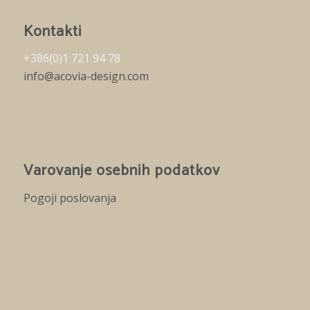
Kontakti
+386(0)1 721 94 78
info@acovia-design.com
Varovanje osebnih podatkov
Pogoji poslovanja
© 2021 - A.D. Acovia design d.o.o. | Vse pravice
Webdesign:
pridržane |
Pogoji poslovanja