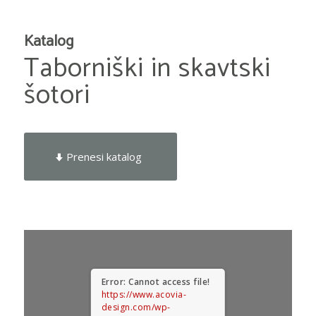
Katalog
Taborniški in skavtski
šotori
Prenesi katalog
Error: Cannot access file!
https://www.acovia-
design.com/wp-