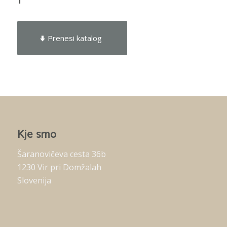
Prenesi katalog
Kje smo
Šaranovičeva cesta 36b
1230 Vir pri Domžalah
Slovenija